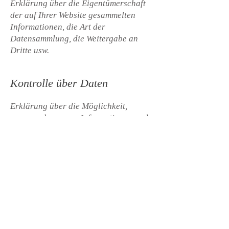
Erklärung über die Eigentümerschaft
der auf Ihrer Website gesammelten
Informationen, die Art der
Datensammlung, die Weitergabe an
Dritte usw.
Kontrolle über Daten
Erklärung über die Möglichkeit,
personenbezogene Informationen und
Daten einzusehen, zu ändern und zu
aktualisieren, Bedenken bezüglich der
Datenverwendung usw.
Datensicherheit
Schutzmaßnahmen der Nutzerdaten,
Datenverschlüsselung,